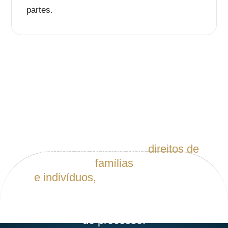
partes.
Atuamos na defesa dos
direitos de
famílias
e indivíduos,
oferecendo suporte
jurídico humanizado e soluções
personalizadas em todas as fases
do processo.