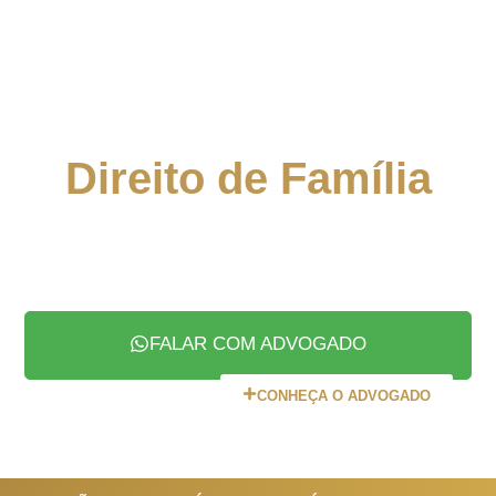
Advogado
Especialista em
Direito de Família
Advogado de Família Especialista em
Divórcio
Online e Digital
& Separação (Judicial e
Extrajudicial), Pensão Alimentícia, Guarda e
Visitas e Planejamento Sucessório.
FALAR COM ADVOGADO
CONHEÇA O ADVOGADO